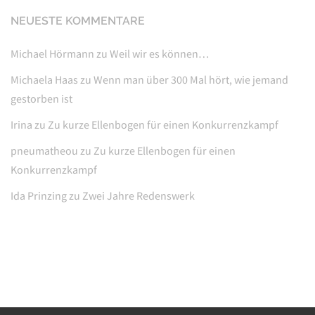
NEUESTE KOMMENTARE
Michael Hörmann
zu
Weil wir es können…
Michaela Haas
zu
Wenn man über 300 Mal hört, wie jemand
gestorben ist
Irina
zu
Zu kurze Ellenbogen für einen Konkurrenzkampf
pneumatheou
zu
Zu kurze Ellenbogen für einen
Konkurrenzkampf
Ida Prinzing
zu
Zwei Jahre Redenswerk