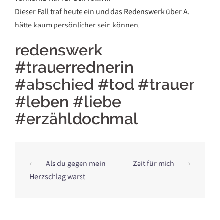
Dieser Fall traf heute ein und das Redenswerk über A.
hätte kaum persönlicher sein können.
redenswerk
#trauerrednerin
#abschied #tod #trauer
#leben #liebe
#erzähldochmal
Beitrags-
⟵
Als du gegen mein
Zeit für mich
⟶
Navigation
Herzschlag warst