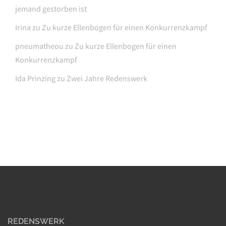
jemand gestorben ist
Irina
zu
Zu kurze Ellenbogen für einen Konkurrenzkampf
pneumatheou
zu
Zu kurze Ellenbogen für einen
Konkurrenzkampf
Ida Prinzing
zu
Zwei Jahre Redenswerk
REDENSWERK